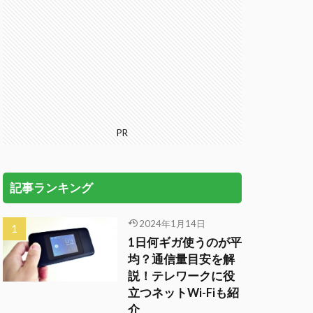
PR
記事ランキング
2024年1月14日
1日何ギガ使うのが平
均？通信量目安を解
説！テレワークに役
立つネットWi-Fiも紹
介