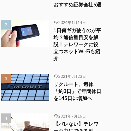
おすすめ証券会社5選
2024年1月14日
1日何ギガ使うのが平
均？通信量目安を解
説！テレワークに役
立つネットWi-Fiも紹
介
2021年3月23日
リクルート、週休
「約3日」で年間休日
を145日に増加へ
2021年7月16日
【バレない】テレワ