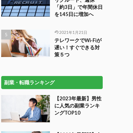
リクルート、週休
「約3日」で年間休日
を145日に増加へ
2021年1月21日
テレワークでWi-Fiが
遅い！すぐできる対
策５つ
副業・転職ランキング
【2023年最新】男性
に人気の副業ランキ
ングTOP10