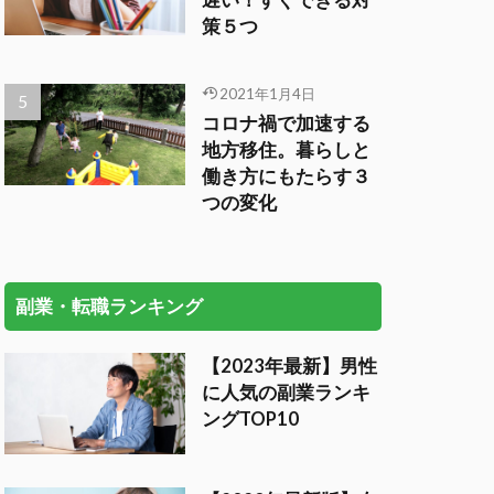
遅い！すぐできる対
策５つ
2021年1月4日
コロナ禍で加速する
地方移住。暮らしと
働き方にもたらす３
つの変化
副業・転職ランキング
【2023年最新】男性
に人気の副業ランキ
ングTOP10