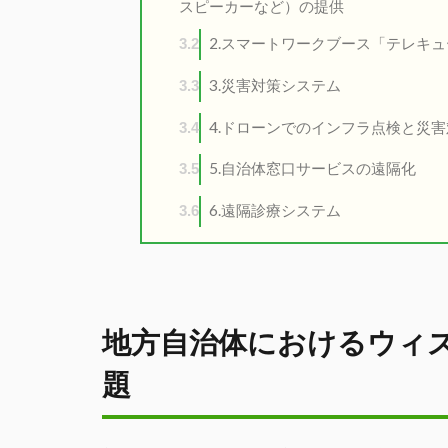
スピーカーなど）の提供
2.スマートワークブース「テレキ
3.2
3.災害対策システム
3.3
4.ドローンでのインフラ点検と災
3.4
5.自治体窓口サービスの遠隔化
3.5
6.遠隔診療システム
3.6
地方自治体におけるウィ
題