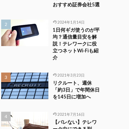
おすすめ証券会社5選
2024年1月14日
1日何ギガ使うのが平
均？通信量目安を解
説！テレワークに役
立つネットWi-Fiも紹
介
2021年3月23日
リクルート、週休
「約3日」で年間休日
を145日に増加へ
2021年7月16日
【バレない】テレワ