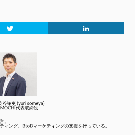
吏 (yuri someya)
MOCHI代表取締役
営。
ティング、BtoBマーケティングの支援を行っている。