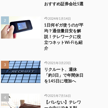
おすすめ証券会社5選
2024年1月14日
1日何ギガ使うのが平
均？通信量目安を解
説！テレワークに役
立つネットWi-Fiも紹
介
2021年3月23日
リクルート、週休
「約3日」で年間休日
を145日に増加へ
2021年7月16日
【バレない】テレワ