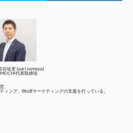
吏 (yuri someya)
MOCHI代表取締役
営。
ティング、BtoBマーケティングの支援を行っている。