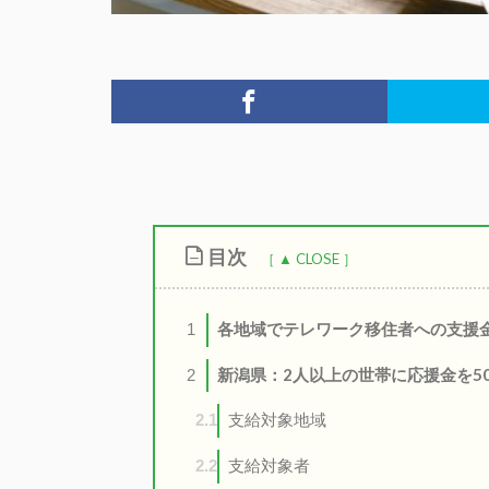
目次
各地域でテレワーク移住者への支援
1
新潟県：2人以上の世帯に応援金を5
2
支給対象地域
2.1
支給対象者
2.2