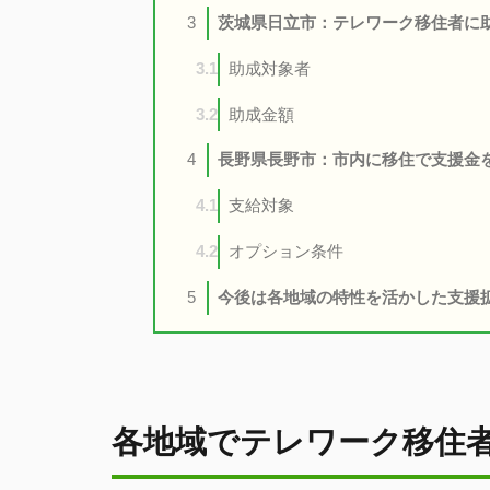
茨城県日立市：テレワーク移住者に助
3
助成対象者
3.1
助成金額
3.2
長野県長野市：市内に移住で支援金を最
4
支給対象
4.1
オプション条件
4.2
今後は各地域の特性を活かした支援
5
各地域でテレワーク移住