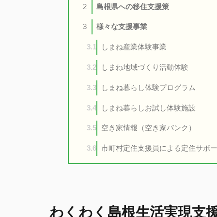
島根県への移住支援策
2
様々な支援事業
3
しまね産業体験事業
3.1
しまね地域づくり活動体験
3.2
しまね暮らし体験プログラム
3.3
しまね暮らしお試し体験施設
3.4
空き家情報（空き家バンク）
3.5
市町村定住支援員による定住サポ
3.6
わくわく島根生活実現支