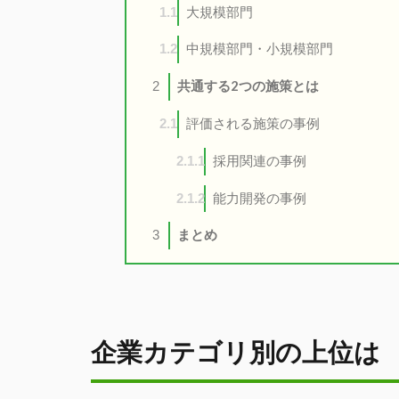
大規模部門
1.1
中規模部門・小規模部門
1.2
共通する2つの施策とは
2
評価される施策の事例
2.1
採用関連の事例
2.1.1
能力開発の事例
2.1.2
まとめ
3
企業カテゴリ別の上位は