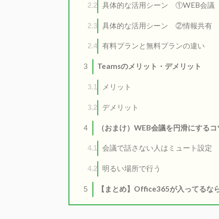
具体的な活用シーン ①WEB会議
2.2
具体的な活用シーン ②情報共有
2.3
有料プランと無料プランの違い
2.4
Teamsのメリット・デメリット
3
メリット
3.1
デメリット
3.2
（おまけ）WEB会議を円滑にするコ
4
会議で話さない人はミュート設定
4.1
明るい場所で行う
4.2
【まとめ】Office365が入ってる
5