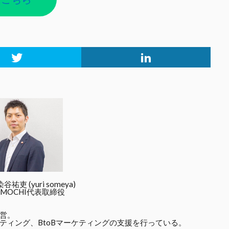
吏 (yuri someya)
MOCHI代表取締役
営。
ティング、BtoBマーケティングの支援を行っている。