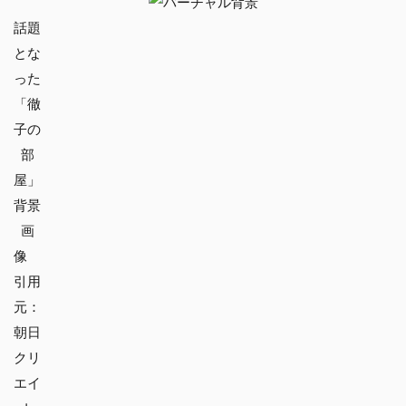
話題
とな
った
「徹
子の
部
屋」
背景
画
像
引用
元：
朝日
クリ
エイ